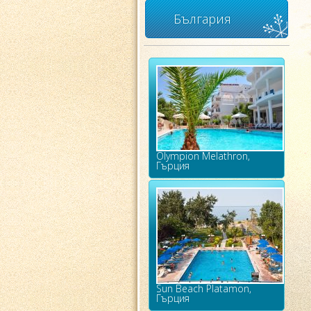
България
Olympion Melathron,
Гърция
Sun Beach Platamon,
Гърция