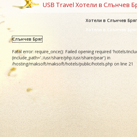
USB Travel Хотели в Слънчев Б
Хотели в Слънчев Бряг
Хотели в Слънчев Бряг
Слънчев Бряг
Fatal error: require_once(): Failed opening required 'hotels/inc
(include_path='.:/usr/share/php:/usr/share/pear') in
/hosting/maksoft/maksoft/hotels/public/hotels.php on line 21