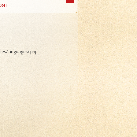
ряг
ludes/languages/.php'