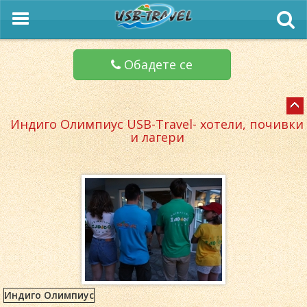
Обадете се
Индиго Олимпиус USB-Travel- хотели, почивки
и лагери
Индиго Олимпиус