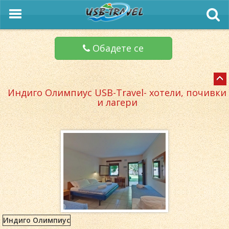
Обадете се
Индиго Олимпиус USB-Travel- хотели, почивки
и лагери
Индиго Олимпиус