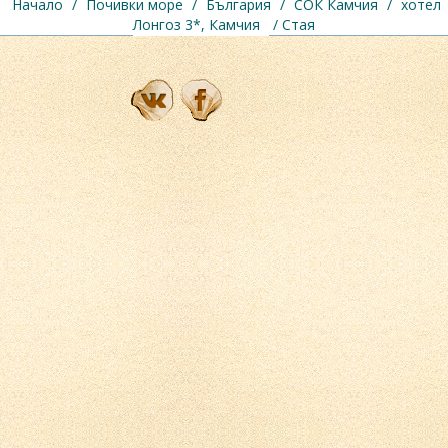
Начало
/
Почивки море
/
България
/
СОК Камчия
/
хотел
Лонгоз 3*, Камчия
/ Стая