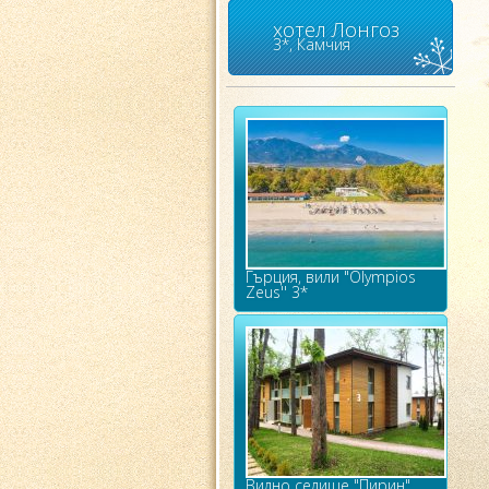
хотел Лонгоз
3*, Камчия
Гърция, вили "Olympios
Zeus'' 3*
Вилно селище "Пирин"