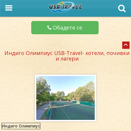
Обадете се
Индиго Олимпиус USB-Travel- хотели, почивки
и лагери
Индиго Олимпиус