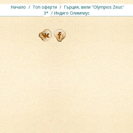
Начало
/
Топ оферти
/
Гърция, вили "Olympios Zeus''
3*
/ Индиго Олимпиус