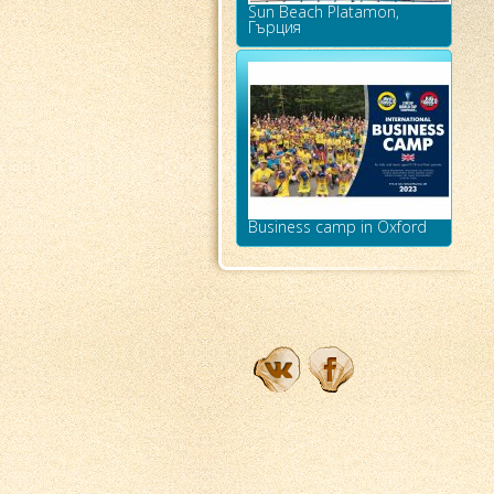
Sun Beach Platamon,
Гърция
Business camp in Oxford