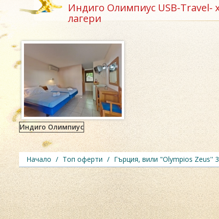
Индиго Олимпиус USB-Travel- 
лагери
Индиго Олимпиус
Начало
/
Топ оферти
/
Гърция, вили "Olympios Zeus'' 