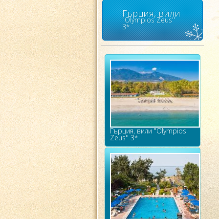
Гърция, вили
"Olympios Zeus''
3*
Гърция, вили "Olympios
Zeus'' 3*