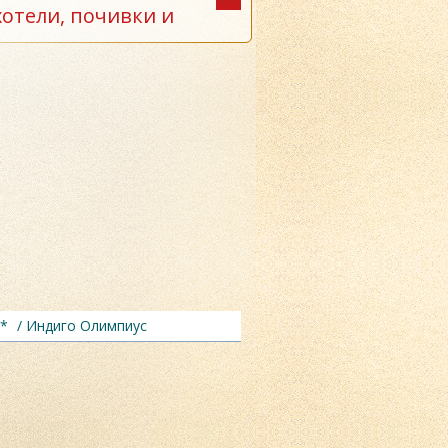
хотели, почивки и
3*
/ Индиго Олимпиус