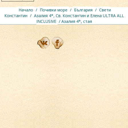
Начало
/
Почивки море
/
България
/
Свети
Константин
/
Азалия 4*, Св. Константин и Елена ULTRA ALL
INCLUSIVE
/ Азалия 4*, стая