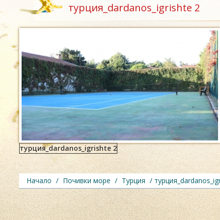
турция_dardanos_igrishte 2
турция_dardanos_igrishte 2
Начало
/
Почивки море
/
Турция
/ турция_dardanos_igr