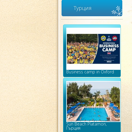
Турция
Business camp in Oxford
Sun Beach Platamon,
Гърция